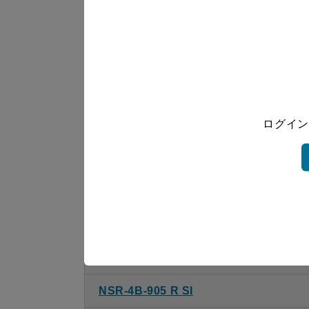
NSR-4B-755 R SI
NSR-4B-755 L SI
NSR-4B-755 R S
ログイン
NSR-4B-755 L S
NSR-4B-905 R BK
NSR-4B-905 L BK
NSR-4B-905 R W
NSR-4B-905 L W
NSR-4B-905 R SI