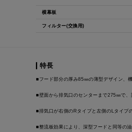
横幕板
フィルター(交換用)
YMP-NSB-515AR
¥7,150（
BK
CSF16-4001
¥4,950（
YMP-NSB-515AL
¥7,150（
BK
特長
YMP-NSB-515AR W
¥7,150（
■フード部分の厚み85㎜の薄型デザイン、
YMP-NSB-515AL W
¥7,150（
■壁面から排気口のセンターまで275㎜で
YMP-NSB-515AR
¥8,470（
■排気口が右側のRタイプと左側のLタイプ
SI
YMP-NSB-515AL SI
¥8,470（
■整流板効果により、深型フードと同等の