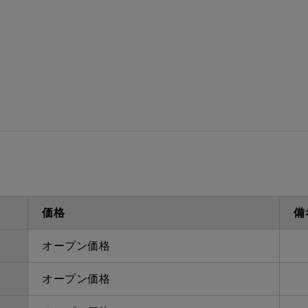
ダクト方向上方
最大寸法
備考
点検口
問い合
価格
備
オープン価格
オープン価格