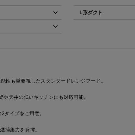
L形ダクト
税抜価格 ￥6,500）
LD-15
税抜価格 ￥4,500）
税抜価格 ￥6,500）
税抜価格 ￥6,500）
機能性も重要視したスタンダードレンジフード。
税抜価格 ￥6,500）
、梁や天井の低いキッチンにも対応可能。
税抜価格 ￥7,700）
の2タイプをご用意。
税抜価格 ￥7,700）
油煙捕集力を発揮。