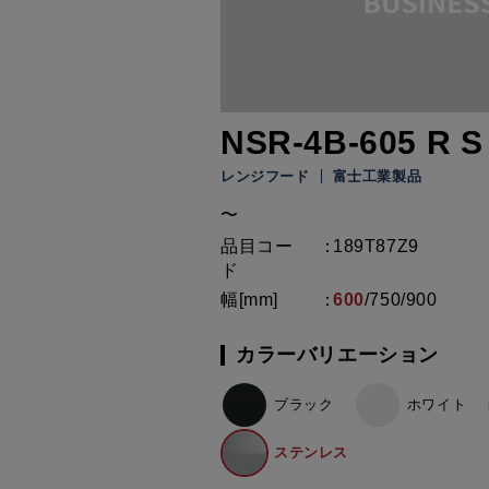
NSR-4B-605 R S
レンジフード
富士工業製品
〜
品目コー
189T87Z9
ド
幅[mm]
600
/
750
/
900
カラーバリエーション
ブラック
ホワイト
ステンレス