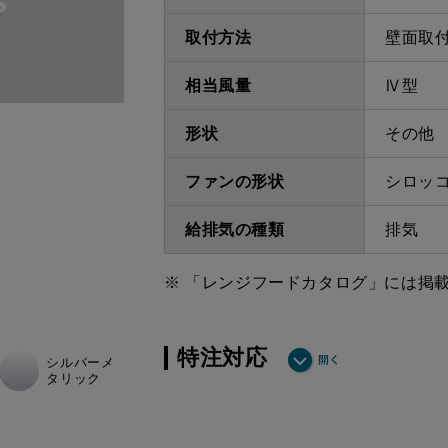
取付方法
壁面取
相当風量
Ⅳ型
形状
その他
ファンの形状
シロッ
給排気の種類
排気
※ 「レンジフードカタログ」には掲
特注対応
シルバーメ
タリック
ダクト方向上方
最小寸法