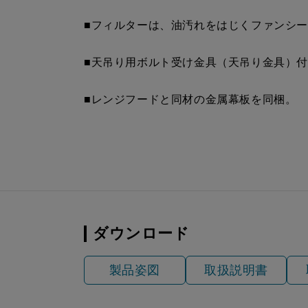
YMP-NSB-515AR
¥13,310（
■フィルターは、油汚れをはじくファンシ
S4
■天吊り用ボルト受け金具（天吊り金具）
YMP-NSB-515AL
¥13,310（
S4
■レンジフードと同材の金属幕板を同梱。
ダウンロード
製品姿図
取扱説明書