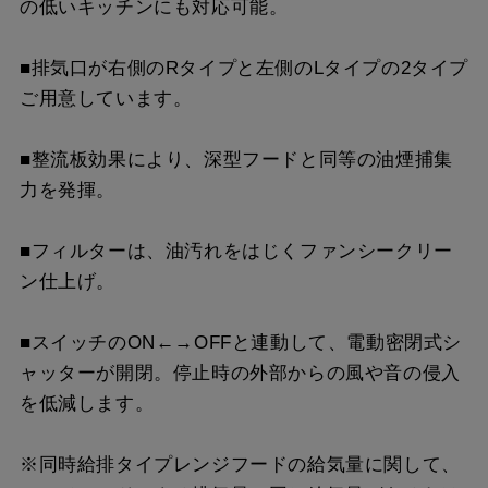
の低いキッチンにも対応可能。
SPB51-450L SI
¥12,980（税抜価格 ￥11
SPB51-450R S4
¥17,820（税抜価格 ￥16
■排気口が右側のRタイプと左側のLタイプの2タイプ
ご用意しています。
SPB51-450L S4
¥17,820（税抜価格 ￥16
■整流板効果により、深型フードと同等の油煙捕集
力を発揮。
■フィルターは、油汚れをはじくファンシークリー
ン仕上げ。
■スイッチのON←→OFFと連動して、電動密閉式シ
ャッターが開閉。停止時の外部からの風や音の侵入
を低減します。
※同時給排タイプレンジフードの給気量に関して、