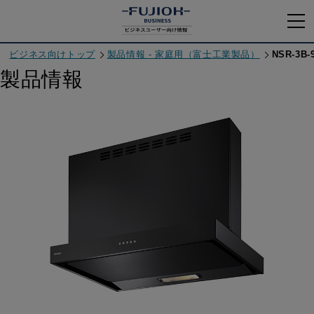
ビジネス向けトップ
製品情報 - 家庭用（富士工業製品）
NSR-3B-
製品情報