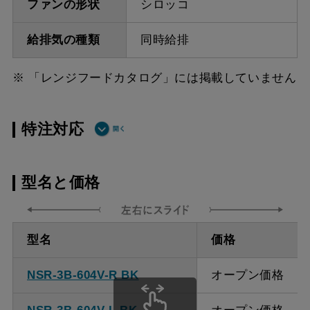
ファンの形状
シロッコ
給排気の種類
同時給排
※ 「レンジフードカタログ」には掲載していません
特注対応
ダクト方向上
最小寸法 550ｍｍ
型名と価格
方給排気
ダクト方向上
最大寸法 920ｍｍ
型名
価格
方給排気
NSR-3B-604V-R BK
オープン価格
備考
点検口を設けての最小寸
法は弊社にお問い合わせ