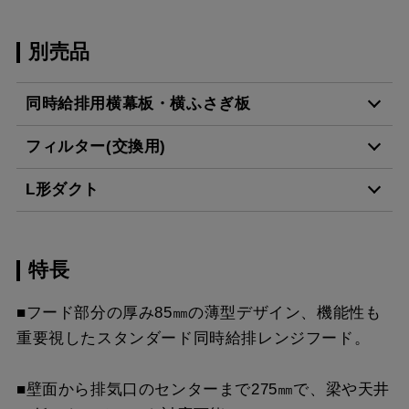
別売品
同時給排用横幕板・横ふさぎ板
フィルター(交換用)
SPB51-450R BK
¥11,550（税抜価格 ￥10
L形ダクト
CSF16-4001
¥4,950（税抜価格 ￥4,5
SPB51-450L BK
¥11,550（税抜価格 ￥10
特長
LD-15
¥3,520（税抜価格 ￥3,2
SPB51-450R W
¥11,550（税抜価格 ￥10
スクロールできます
■フード部分の厚み85㎜の薄型デザイン、機能性も
SPB51-450L W
¥11,550（税抜価格 ￥10
重要視したスタンダード同時給排レンジフード。
スクロールできます
SPB51-450R SI
¥12,980（税抜価格 ￥11
■壁面から排気口のセンターまで275㎜で、梁や天井
スクロールできます