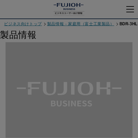
ビジネス向けトップ
製品情報 - 家庭用（富士工業製品）
BDR-3HL
製品情報