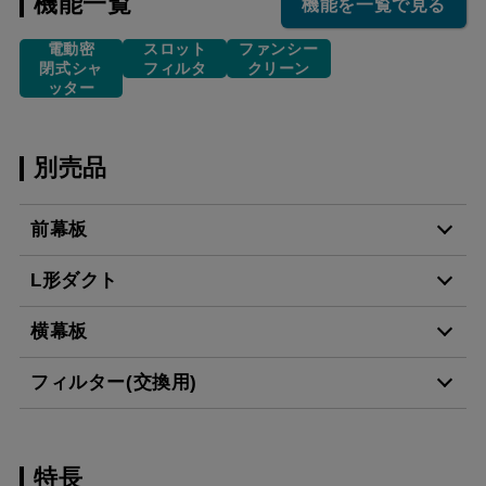
機能一覧
機能を一覧で見る
電動密
スロット
ファンシー
閉式シャ
フィルタ
クリーン
ッター
別売品
前幕板
L形ダクト
MP-751 BK
¥5,610（税抜価格 ￥5,1
横幕板
LD-15
¥3,520（税抜価格 ￥3,2
MP-751 W
¥5,610（税抜価格 ￥5,1
フィルター(交換用)
YMP10-345 BK
¥3,300（税抜価格 ￥3,0
MP-751 SI
¥7,370（税抜価格 ￥6,7
スクロールできます
特長
CSF10-3421
¥4,510（税抜価格 ￥4,1
YMP10-345 W
¥3,300（税抜価格 ￥3,0