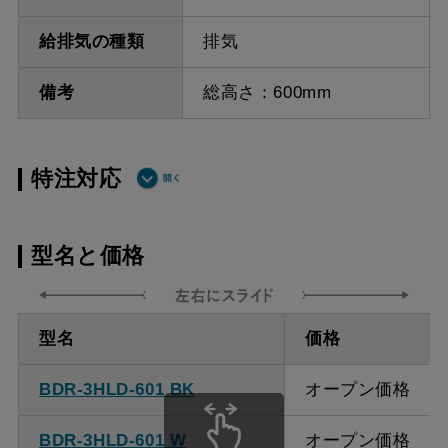
給排気の種類
排気
備考
総高さ：600mm
特注対応
ダクト方向 上
最小寸法 555ｍｍ
型名と価格
方
ダクト方向 上
最大寸法 1235ｍｍ
型名
価格
方
BDR-3HLD-601 BK
オープン価格
備考
点検口を設けての最小寸
法は弊社にお問い合わせ
BDR-3HLD-601 W
オープン価格
ください。