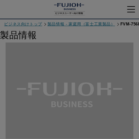
ビジネス向けトップ
製品情報 - 家庭用（富士工業製品）
FVM-756
製品情報