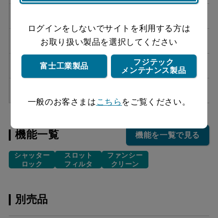
FVM-906L SI
オープン価格
ログインをしないでサイトを利用する方は
FVM-9061L BK
オープン価格
お取り扱い製品を選択してください
フジテック
FVM-9061L W
オープン価格
富士工業製品
メンテナンス製品
FVM-9061L SI
オープン価格
一般のお客さまは
こちら
をご覧ください。
機能一覧
機能を一覧で見る
シャッター
スロット
ファンシー
ロック
フィルタ
クリーン
別売品