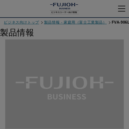
ビジネス向けトップ
製品情報 - 家庭用（富士工業製品）
FVA-906
製品情報