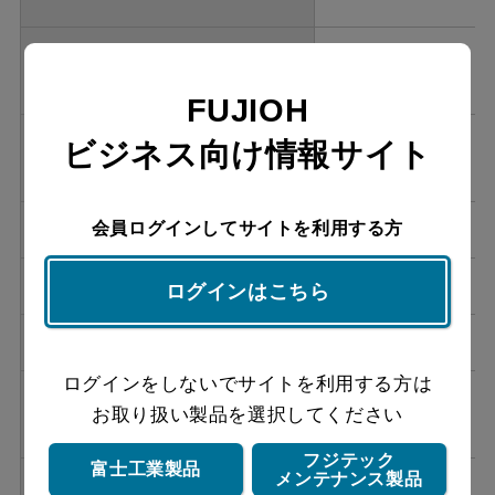
FVA-6061L W
オープン価格
FUJIOH
FVA-6061L SI
オープン価格
ビジネス向け情報サイト
会員ログインしてサイトを利用する方
FVA-756L BK
オープン価格
FVA-756L W
オープン価格
ログインはこちら
FVA-756L SI
オープン価格
ログインをしないでサイトを利用する方は
FVA-7561L BK
オープン価格
お取り扱い製品を選択してください
フジテック
富士工業製品
メンテナンス製品
FVA-7561L W
オープン価格