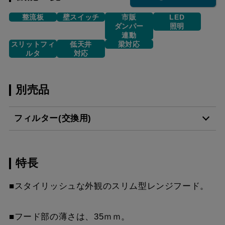
整流板
壁スイッチ
市販
LED
ダンパー
照明
連動
スリットフィ
低天井
梁対応
ルタ
対応
別売品
フィルター(交換用)
特長
VSF-261-2
¥2,860（税抜価格 ￥2,6
■スタイリッシュな外観のスリム型レンジフード。
■フード部の薄さは、35ｍｍ。