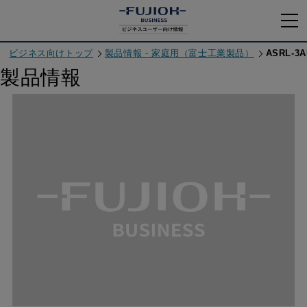
ビジネス向けトップ
製品情報 - 家庭用（富士工業製品）
ASRL-3A
製品情報