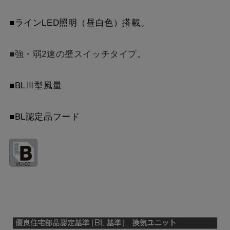
スクロールできます
■ラインLED照明（昼白色）搭載。
■強・弱2速の壁スイッチタイプ。
■BLⅢ型風量
■BL認定品フード