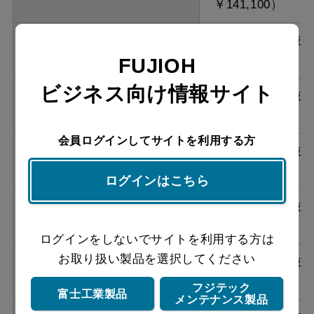
￥141,100）
ASRL-3AK2-7510RBL W
¥155,210（税抜
￥141,100）
FUJIOH
ビジネス向け情報サイト
ASRL-3AK2-7510LBL W
¥155,210（税抜
￥141,100）
会員ログインしてサイトを利用する方
ASRL-3AK2-7510RBL SI
¥168,630（税抜
￥153,300）
ログインはこちら
ASRL-3AK2-7510LBL SI
¥168,630（税抜
￥153,300）
ログインをしないでサイトを利用する方は
お取り扱い製品を選択してください
ASRL-3AK2-9010RBL BK
¥168,850（税抜
￥153,500）
フジテック
富士工業製品
メンテナンス製品