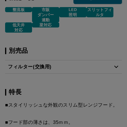
整流板
市販
LED
スリットフィ
ダンパー
照明
ルタ
連動
低天井
梁対応
対応
別売品
フィルター(交換用)
特長
VSF-261-2
¥2,860（税抜価格 ￥2,6
■スタイリッシュな外観のスリム型レンジフード。
■フード部の薄さは、35ｍｍ。