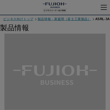
ビジネス向けトップ
製品情報 - 家庭用（富士工業製品）
ASRL-3A
製品情報