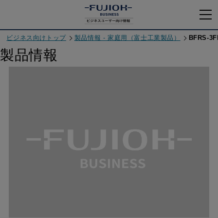
ビジネス向けトップ
製品情報 - 家庭用（富士工業製品）
BFRS-3F
製品情報