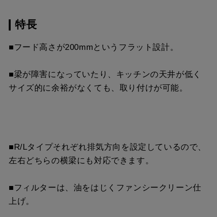
LD-15
¥3,520（税抜価格 ￥3,2
MP-MTKU-60 SI
¥9,900（税抜価格 ￥9,0
CH-BFE-5075 BK
¥27,170（税抜価格 ￥24
スクロールできます
特長
CH-BFE-5060 BK
¥23,870（税抜価格 ￥21
MP-MTKU-75 BK
¥7,150（税抜価格 ￥6,5
CH-BFE-5075 W
¥27,170（税抜価格 ￥24
スクロールできます
■フード高さが200mmというフラット設計。
CH-BFE-5060 SI
¥27,390（税抜価格 ￥24
MP-MTKU-75 SI
¥9,900（税抜価格 ￥9,0
CH-BFE-5075 SI
¥30,800（税抜価格 ￥28
スクロールできます
CH-BFE-5075 BK
¥27,170（税抜価格 ￥24
■梁が障害になっていたり、キッチンの天井が低く
MP-MTKU-90 BK
¥8,470（税抜価格 ￥7,7
CH-BFE-5090 BK
¥30,360（税抜価格 ￥27
サイズ的に余裕がなくても、取り付けが可能。
スクロールできます
CH-BFE-5075 SI
¥30,800（税抜価格 ￥28
MP-MTKU-90 SI
¥11,220（税抜価格 ￥10
CH-BFE-5090 W
¥30,360（税抜価格 ￥27
CH-BFE-5090 BK
¥30,360（税抜価格 ￥27
CH-BFE-5090 SI
¥33,880（税抜価格 ￥30
■R/Lタイプそれぞれ排気方向を設定しているので、
CH-BFE-5090 SI
¥33,880（税抜価格 ￥30
左右どちらの横梁にも対応できます。
■フィルターは、油をはじくファンシークリーン仕
上げ。