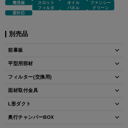
整流板
スロット
オイル
ファンシー
フィルタ
パネル
クリーン
梁対応
別売品
前幕板
平型用部材
MP-754 BK
¥6,490（税抜価格 ￥5,9
フィルター(交換用)
CH-BFE-5060 BK
¥23,870（税抜価格 ￥21
MP-754 W
¥6,490（税抜価格 ￥5,9
面材取付金具
CSF16-4001
¥4,950（税抜価格 ￥4,5
CH-BFE-5060 W
¥23,870（税抜価格 ￥21
L形ダクト
MP-754 SI
¥8,250（税抜価格 ￥7,5
スクロールできます
MP-MTKU-60 BK
¥7,150（税抜価格 ￥6,5
奥行チャンバーBOX
CH-BFE-5060 SI
¥27,390（税抜価格 ￥24
スクロールできます