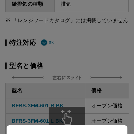
給排気の種類
排気
※ 「レンジフードカタログ」には掲載していません
特注対応
ダクト方向上
最小寸法 285ｍｍ（面材
型名と価格
方
幕板の場合最小寸法320ｍ
ｍ）
型名
価格
ダクト方向上
最大寸法 1035ｍｍ
方
BFRS-3FM-601 R BK
オープン価格
備考
点検口を設けての最小寸
BFRS-3FM-601 L BK
オープン価格
法は弊社にお問い合わせ
スクロールできます
ください。