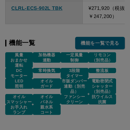
CLRL-ECS-902L TBK
¥271,920（税抜
￥247,200）
機能一覧
機能を一覧で見る
風量
加熱機器
一定風量
リモコン
おまかせ
連動
制御
（別売品）
運転
DC
常時換気
3段階
整流板
モーター
タイマー
LED
オイル
市販ダンパー
電動密閉式
照明
ガード
連動（別売
シャッター
品）
（別売品）
オイル
オイル
ファンシー
抗ウイルス
スマッシャー
パネル
クリーン
抗菌
お手入れ
親水系
ランプ
コート