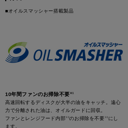
MKP-7665 SI
¥18,260（税抜価格 ￥16
TBK
スクロールできます
■オイルスマッシャー搭載製品
RMC-08
¥7,480（税抜価格 ￥6,8
MP-MTKU-75 SI
¥9,900（税抜価格 ￥9,0
MKP-7465 W
¥14,630（税抜価格 ￥13
スクロールできます
YMKP565-C350 W
¥7,810（税抜価格 ￥7,1
MP-MTKU-90 BK
¥8,470（税抜価格 ￥7,7
MKP-7465 SI
¥18,260（税抜価格 ￥16
スクロールできます
YMKP565-C350 SI
¥9,570（税抜価格 ￥8,7
MP-MTKU-90 W
¥8,470（税抜価格 ￥7,7
MKP-7465 TBK
¥22,440（税抜価格 ￥20
YMKP565-C350
¥12,980（税抜価格 ￥11
MP-MTKU-90 SI
¥11,220（税抜価格 ￥10
TBK
YMKP665-C350 W
¥7,810（税抜価格 ￥7,1
YMKP665-C350 SI
¥9,570（税抜価格 ￥8,7
10年間ファンのお掃除不要
※1
高速回転するディスクが大半の油をキャッチ。遠心
YMKP665-C350
¥12,980（税抜価格 ￥11
力で分離された油は、オイルガードに回収。
TBK
ファンとレンジフード内部
のお掃除を不要
にし
※2
※1
ます。