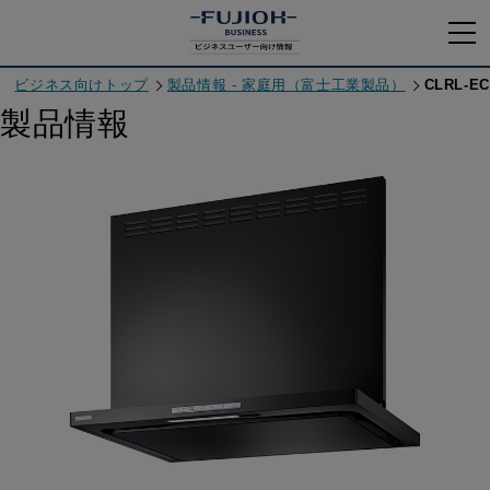
ビジネス向けトップ
製品情報 - 家庭用（富士工業製品）
CLRL-EC
製品情報