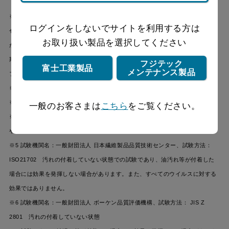
※1「 お掃除不要」とは、レンジフード内部が汚れないという意味ではありま
ログインをしないでサイトを利用する方は
せん。普及製品：BDR-3HL（富士工業製）の1年間相当の油が付着する期間
お取り扱い製品を選択してください
が、オイルスマッシャー搭載製品は約10年となるため、製品設計上の標準使用
期間中はお掃除をする必要がないとしています。普及製品については1年に1回
フジテック
富士工業製品
メンテナンス製品
ファンを清掃することを前提としています。
※2 内部：ケーシング
※3 汚れ具合や使用状況により異なります。
一般のお客さまは
こちら
をご覧ください。
※4 各数値・汚れ具合は富士工業規定の試験方法によるものであり、設置環境
や使用方法により異なる場合があります。
※5 試験機関名：一般財団法人 日本繊維製品品質技術センター、試験方法：
ISO21702 汚れの付着していない状態での試験であり、油汚れ等が付着した
場合には効果を発揮しない場合があります。また、すべてのウイルスに対する
効果ではありません。
※6 試験機関名：一般財団法人 ボーケン品質評価機構、試験方法： JIS Z
2801 汚れの付着していない状態