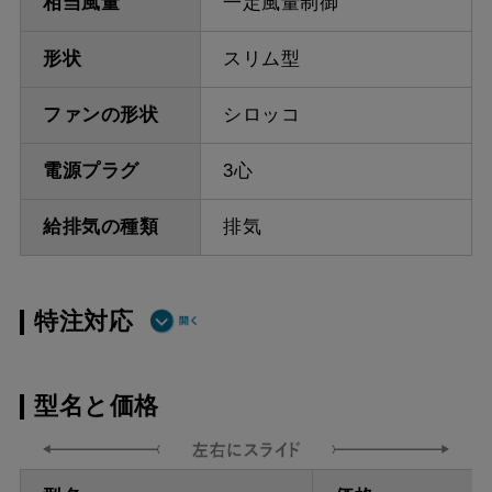
相当風量
一定風量制御
形状
スリム型
ファンの形状
シロッコ
電源プラグ
3心
給排気の種類
排気
特注対応
ダクト方向 上
最小寸法 415ｍｍ（不燃
型名と価格
方
材20mm）
ダクト方向 上
最大寸法 870ｍｍ