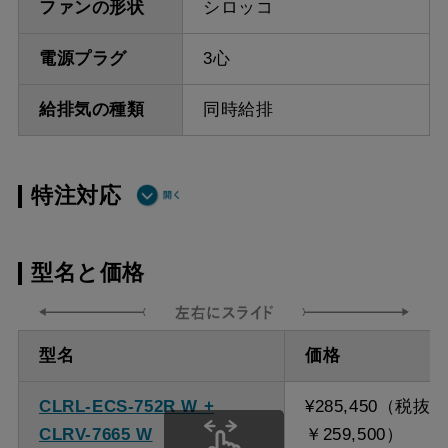
ファンの形状
シロッコ
電源プラグ
3心
給排気の種類
同時給排
特注対応
ダクト方向 上
最小寸法 640ｍｍ
型名と価格
方給排気
ダクト方向 上
最大寸法 870ｍｍ
型名
価格
方給排気
CLRL-ECS-752R W +
¥285,450（税抜
備考
点検口を設けての最小寸
CLRV-7665 W
￥259,500）
法は弊社にお問い合わせ