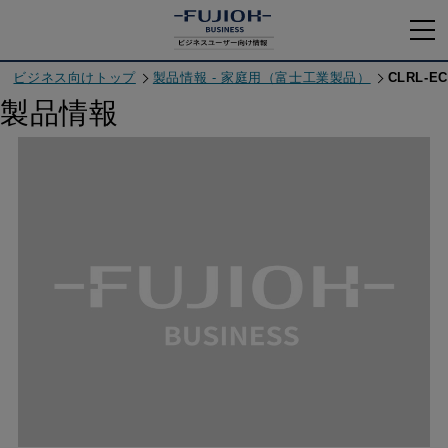
ビジネス向けトップ
製品情報 - 家庭用（富士工業製品）
CLRL-EC
製品情報