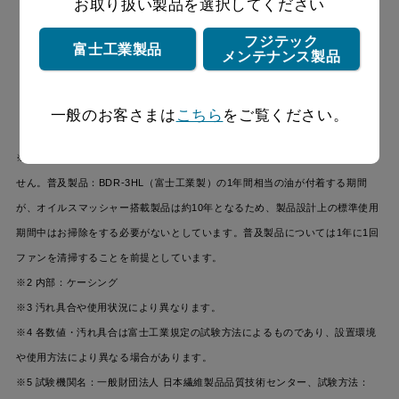
お取り扱い製品を選択してください
フジテック
富士工業製品
メンテナンス製品
一般のお客さまは
こちら
をご覧ください。
※1「 お掃除不要」とは、レンジフード内部が汚れないという意味ではありま
せん。普及製品：BDR-3HL（富士工業製）の1年間相当の油が付着する期間
が、オイルスマッシャー搭載製品は約10年となるため、製品設計上の標準使用
期間中はお掃除をする必要がないとしています。普及製品については1年に1回
ファンを清掃することを前提としています。
※2 内部：ケーシング
※3 汚れ具合や使用状況により異なります。
※4 各数値・汚れ具合は富士工業規定の試験方法によるものであり、設置環境
や使用方法により異なる場合があります。
※5 試験機関名：一般財団法人 日本繊維製品品質技術センター、試験方法：