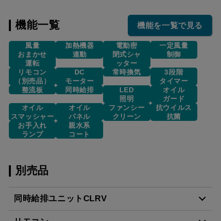
機能一覧
機能を一覧で見る
風量
加熱機器
電動密
一定風量
おまかせ
連動
閉式シャ
制御
運転
ッター
リモコン
DC
常時換気
3段階
（別売品）
モーター
タイマー
整流板
同時給排
LED
オイル
照明
ガード
オイル
オイル
ファンシー
抗ウイルス
スマッシャー
パネル
クリーン
抗菌
お手入れ
親水系
ランプ
コート
別売品
同時給排ユニットCLRV