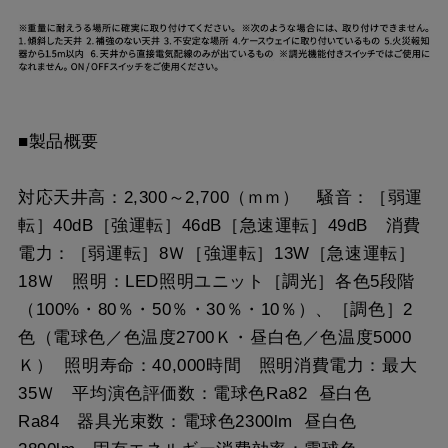
■製品概要
対応天井高：2,300～2,700（ｍｍ） 騒音：［弱運
転］40dB［強運転］46dB［急速運転］49dB 消費
電力：［弱運転］8Ｗ［強運転］13W［急速運転］
18Ｗ 照明：LED照明ユニット［調光］各色5段階
（100%・80％・50％・30％・10％）、［調色］2
色（電球色／色温度2700Ｋ・昼白色／色温度5000
Ｋ） 照明寿命：40,000時間 照明消費電力：最大
35Ｗ 平均演色評価数：電球色Ra82 昼白色
Ra84 器具光束数：電球色2300lm 昼白色