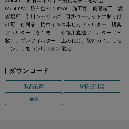
2890lm 固有エネルギー消費効率：電球色
65.5lm/W 昼白色82.5lm/W 施工性：簡易施工 設
置場所：引掛シーリング、引掛ローゼットに取り付
け可 付属品：抗ウイルス集じんフィルター・脱臭
フィルター（各１枚）、交換用脱油フィルター（５
枚）、プレフィルター、止めねじ、取付ねじ、リモ
コン、リモコン用ボタン電池
ダウンロード
製品姿図
取扱説明書
画像