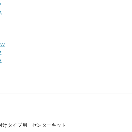
P
A
SW
P
A
気/天井取付けタイプ用 センターキット