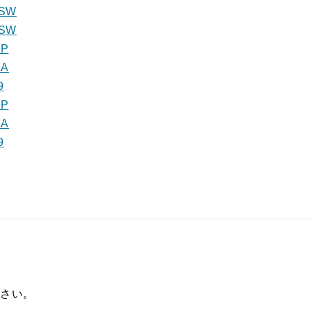
3SW
4SW
XP
AA
9
XP
AA
9
ださい。