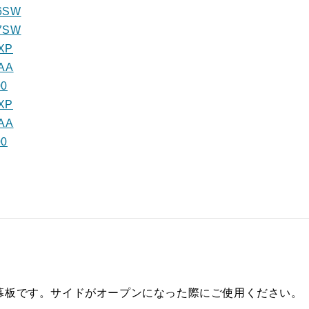
6SW
7SW
XP
AA
0
XP
AA
0
排用横幕板です。サイドがオープンになった際にご使用ください。