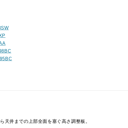
8SW
XP
AA
98BC
95BC
から天井までの上部全面を塞ぐ高さ調整板。