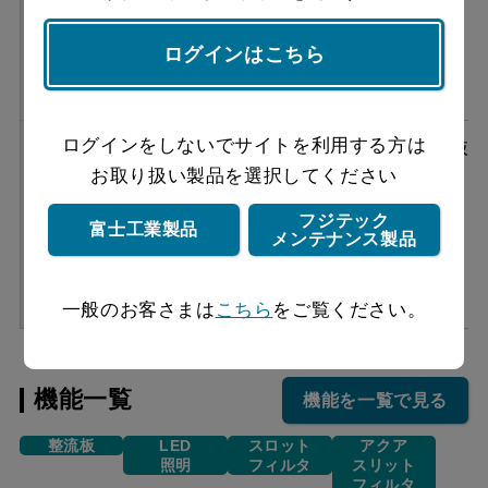
NSRS1-RFS
ログインはこちら
ログインをしないでサイトを利用する方は
［フード本体］NSRL-RK-
¥364,980（税抜
お取り扱い製品を選択してください
902 S ＋［循環ユニット］
￥331,800）
NSRS1-RFS
フジテック
富士工業製品
メンテナンス製品
一般のお客さまは
こちら
をご覧ください。
機能一覧
機能を一覧で見る
整流板
LED
スロット
アクア
照明
フィルタ
スリット
フィルタ