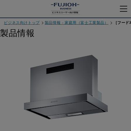
ビジネス向けトップ
製品情報 - 家庭用（富士工業製品）
［フード本
製品情報