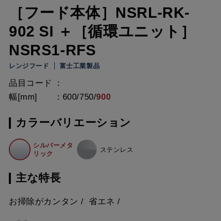
［フード本体］NSRL-RK-
902 SI ＋［循環ユニット］
NSRS1-RFS
レンジフード
富士工業製品
品目コード
幅[mm]
600
/
750
/
900
カラーバリエーション
シルバーメタ
ステンレス
リック
主な特長
お掃除がカンタン
省エネ