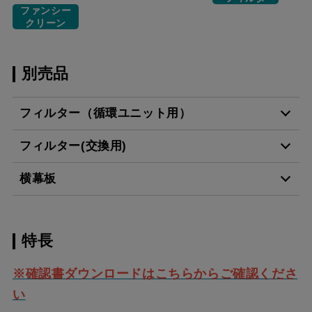
ファンシー
クリーン
別売品
フィルター（循環ユニット用）
フィルター(交換用)
ADFRK-33346
¥37,950（税抜価格 ￥34
横幕板
CSF16-4001
¥4,950（税抜価格 ￥4,5
MFRK-33346
¥35,090（税抜価格 ￥31
特長
SPB51-450R/L SI
¥12,980（税抜価格 ￥11
スクロールできます
※
確認書ダウンロードはこちらからご確認くださ
SPB51-450R/L S4
¥17,820（税抜価格 ￥16
い
スクロールできます