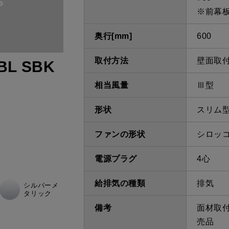
※前幕
奥行[mm]
600
取付方法
壁面取
BL SBK
相当風量
Ⅲ型
形状
スリム
ファンの形状
シロッ
電源プラグ
4心
給排気の種類
排気
シルバーメ
タリック
備考
面材取
売品