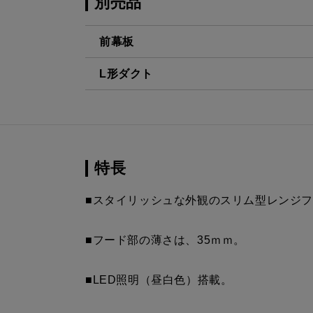
別売品
前幕板
L形ダクト
MPB-6465 BK
¥8,140（
LD-15
¥3,520（
MPB-6465 W
¥8,140（
MPB-6465 SI
¥9,900（
特長
MPB-6465 SBK
¥12,430（
■スタイリッシュな外観のスリム型レンジ
MPB-6565 BK
¥8,140（
■フード部の薄さは、35ｍｍ。
MPB-6565 W
¥8,140（
■LED照明（昼白色）搭載。
MPB-6565 SI
¥9,900（