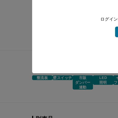
ASR-3AK2-902LBL SI
ASR-3AK2-902RBL SBK
ログイン
ASR-3AK2-902LBL SBK
機能一覧
整流板
壁スイッチ
市販
LED
ダンパー
照明
フ
連動