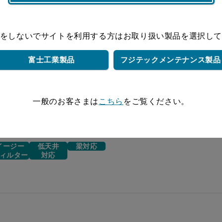
¥182,380（税抜価格￥165,800）
面
¥186,450（税抜価格￥169,500）
面
をしないでサイトを利用する方は
お取り扱い製品を選択し
¥186,450（税抜価格￥169,500）
面
富士工業製品
フジテック
メンテナンス製品
一般のお客さまは
こちら
をご覧ください。
イージー
低天井
梁対応
ィルター
対応