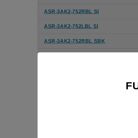
ASR-3AK2-752RBL SI
ASR-3AK2-752LBL SI
ASR-3AK2-752RBL SBK
ASR-3AK2-752LBL SBK
ASR-3AK2-902RBL BK
F
ASR-3AK2-902LBL BK
ASR-3AK2-902RBL W
ASR-3AK2-902LBL W
ASR-3AK2-902RBL SI