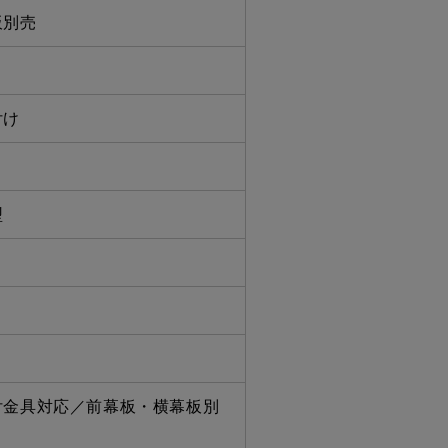
板別売
付け
型
コ
付金具対応／前幕板・横幕板別