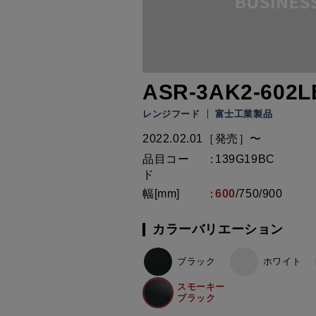
ASR-3AK2-602L
レンジフード
富士工業製品
2022.02.01［発売］〜
品目コー
139G19BC
ド
幅[mm]
600
/
750
/
900
カラーバリエーション
ブラック
ホワイト
スモーキー
ブラック