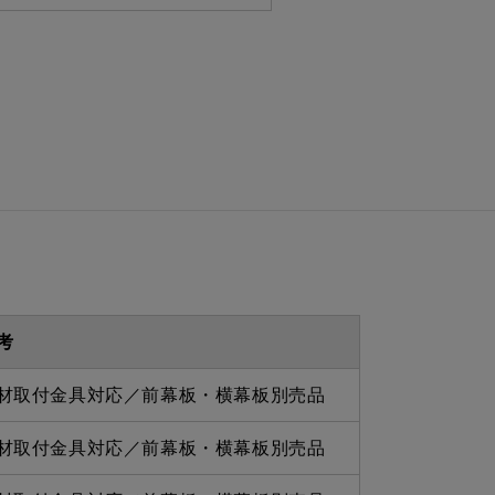
 335ｍｍ
 870ｍｍ
を設けての最小寸法は弊社にお
わせください。
考
材取付金具対応／前幕板・横幕板別売品
材取付金具対応／前幕板・横幕板別売品