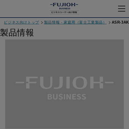
ビジネス向けトップ
製品情報 - 家庭用（富士工業製品）
ASR-3AK
製品情報