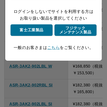
ASR-3AK2-902RBL BK
¥168,850（税抜
ログインをしないでサイトを利用する方は
￥153,500）
お取り扱い製品を選択してください
フジテック
ASR-3AK2-902LBL BK
¥168,850（税抜
富士工業製品
メンテナンス製品
￥153,500）
ASR-3AK2-902RBL W
¥168,850（税抜
一般のお客さまは
こちら
をご覧ください。
￥153,500）
ASR-3AK2-902LBL W
¥168,850（税抜
￥153,500）
ASR-3AK2-902RBL SI
¥182,380（税抜
￥165,800）
ASR-3AK2-902LBL SI
¥182,380（税抜