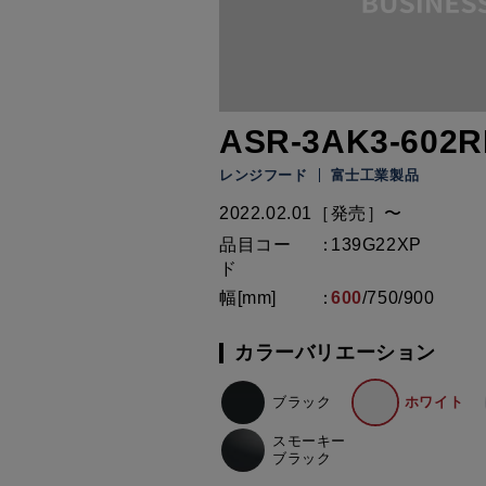
ASR-3AK3-602R
レンジフード
富士工業製品
2022.02.01［発売］〜
品目コー
139G22XP
ド
幅[mm]
600
/
750
/
900
カラーバリエーション
ブラック
ホワイト
スモーキー
ブラック