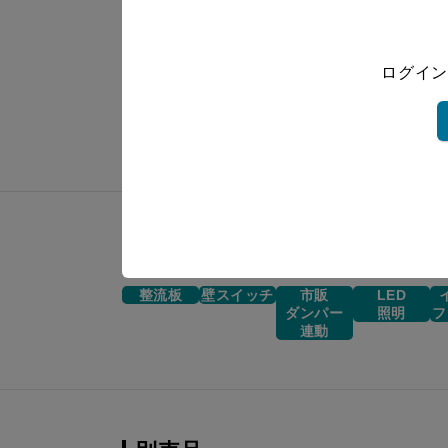
ASR-3AK3-902LBL SI
ASR-3AK3-902RBL SBK
ログイン
ASR-3AK3-902LBL SBK
機能一覧
整流板
壁スイッチ
市販
LED
ダンパー
照明
フ
連動