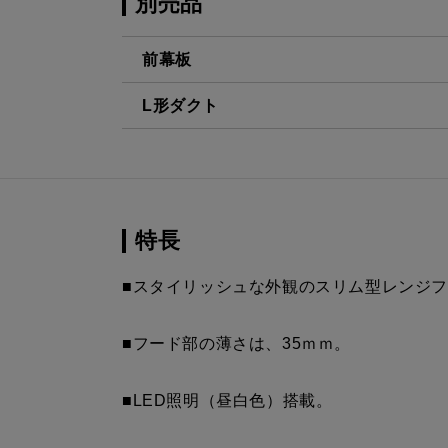
別売品
前幕板
L形ダクト
MPB-6465 BK
¥8,140（
LD-15
¥3,520（
MPB-6465 W
¥8,140（
MPB-6465 SI
¥9,900（
特長
MPB-6465 SBK
¥12,430（
■スタイリッシュな外観のスリム型レンジ
MPB-6565 BK
¥8,140（
■フード部の薄さは、35ｍｍ。
MPB-6565 W
¥8,140（
■LED照明（昼白色）搭載。
MPB-6565 SI
¥9,900（