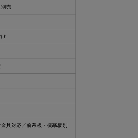
板別売
付け
型
コ
付金具対応／前幕板・横幕板別