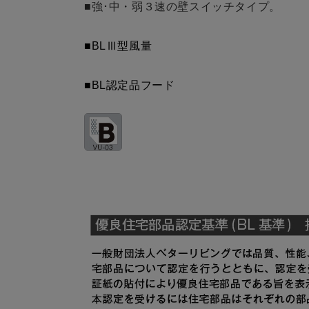
■強･中・弱３速の壁スイッチタイプ。
MPB-6565 SBK
¥12,430（
MPB-6665 BK
¥8,140（
■BLⅢ型風量
MPB-6665 W
¥8,140（
■BL認定品フード
MPB-6665 SI
¥9,900（
MPB-6665 SBK
¥12,430（