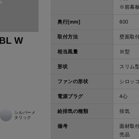
※前幕
奥行[mm]
600
取付方法
壁面取
BL W
相当風量
Ⅲ型
形状
スリム
ファンの形状
シロッ
電源プラグ
4心
給排気の種類
排気
シルバーメ
タリック
備考
面材取
売品