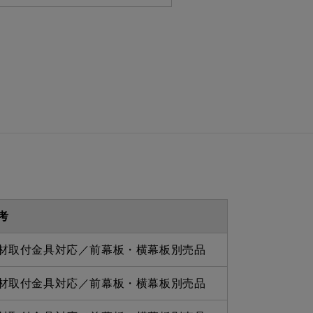
 335ｍｍ
 870ｍｍ
を設けての最小寸法は弊社にお
わせください。
考
材取付金具対応／前幕板・横幕板別売品
材取付金具対応／前幕板・横幕板別売品