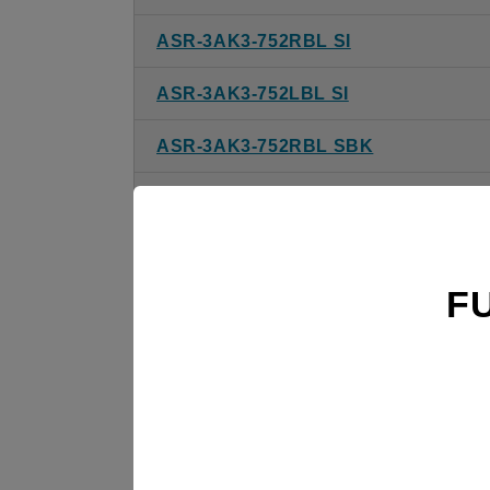
ASR-3AK3-752RBL SI
ASR-3AK3-752LBL SI
ASR-3AK3-752RBL SBK
ASR-3AK3-752LBL SBK
ASR-3AK3-902RBL BK
F
ASR-3AK3-902LBL BK
ASR-3AK3-902RBL W
ASR-3AK3-902LBL W
ASR-3AK3-902RBL SI