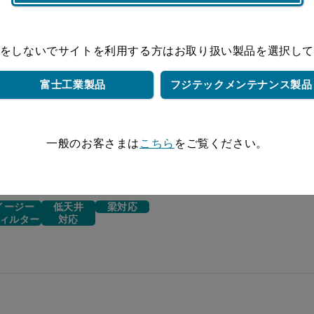
¥192,390（税抜価格￥174,900）
面
¥196,570（税抜価格￥178,700）
面
をしないでサイトを利用する方は
お取り扱い製品を選択し
¥196,570（税抜価格￥178,700）
面
富士工業製品
フジテック
メンテナンス製品
一般のお客さまは
こちら
をご覧ください。
イージー
低天井
梁対応
ィルター
対応