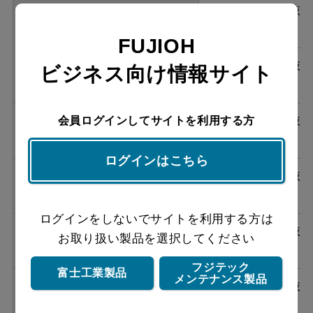
ASR-3A-752RBL2 W
¥136,620（税抜
￥124,200）
FUJIOH
ASR-3A-752LBL2 W
¥136,620（税抜
ビジネス向け情報サイト
￥124,200）
ASR-3A-752RBL2 SI
¥150,150（税抜
会員ログインしてサイトを利用する方
￥136,500）
ログインはこちら
ASR-3A-752LBL2 SI
¥150,150（税抜
￥136,500）
ログインをしないでサイトを利用する方は
ASR-3A-752RBL2 SBK
¥154,110（税抜
お取り扱い製品を選択してください
￥140,100）
フジテック
富士工業製品
メンテナンス製品
ASR-3A-752LBL2 SBK
¥154,110（税抜
￥140,100）