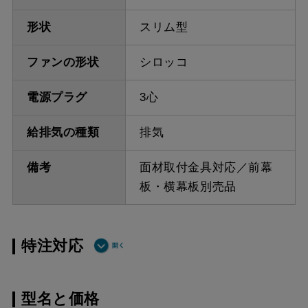
形状
スリム型
ファンの形状
シロッコ
電源プラグ
3心
給排気の種類
排気
備考
面材取付金具対応／前幕
板・横幕板別売品
特注対応
ダクト方向 上
最小寸法 335ｍｍ
型名と価格
方