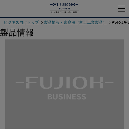
ビジネス向けトップ
製品情報 - 家庭用（富士工業製品）
ASR-3A-
製品情報