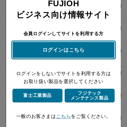
FUJIOH
ASR-3A-752LBL W
¥128,920（税抜
ビジネス向け情報サイト
￥117,200）
ASR-3A-752RBL SI
¥143,770（税抜
会員ログインしてサイトを利用する方
￥130,700）
ログインはこちら
ASR-3A-752LBL SI
¥143,770（税抜
￥130,700）
ASR-3A-752RBL SBK
¥147,950（税抜
ログインをしないでサイトを利用する方は
￥134,500）
お取り扱い製品を選択してください
フジテック
ASR-3A-752LBL SBK
¥147,950（税抜
富士工業製品
メンテナンス製品
￥134,500）
一般のお客さまは
こちら
をご覧ください。
ASR-3A-902RBL BK
¥142,670（税抜
￥129,700）