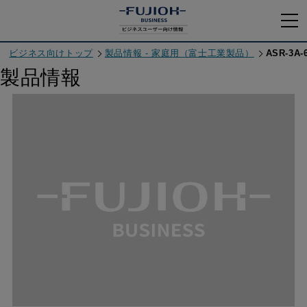
ビジネス向けトップ
製品情報 - 家庭用（富士工業製品）
ASR-3A-
製品情報