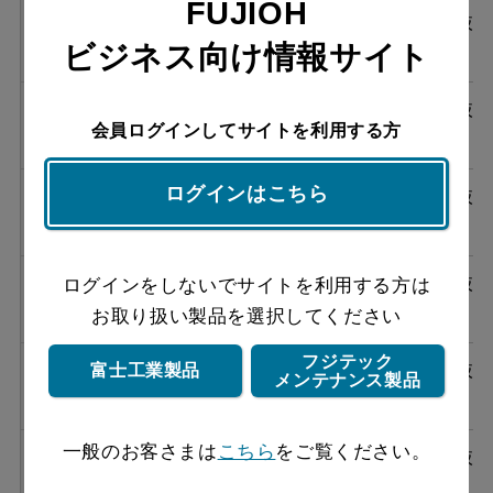
FUJIOH
ASR-3A-752LBL W
¥128,920（税抜
ビジネス向け情報サイト
￥117,200）
ASR-3A-752RBL SI
¥143,770（税抜
会員ログインしてサイトを利用する方
￥130,700）
ログインはこちら
ASR-3A-752LBL SI
¥143,770（税抜
￥130,700）
ASR-3A-752RBL SBK
¥147,950（税抜
ログインをしないでサイトを利用する方は
￥134,500）
お取り扱い製品を選択してください
フジテック
ASR-3A-752LBL SBK
¥147,950（税抜
富士工業製品
メンテナンス製品
￥134,500）
一般のお客さまは
こちら
をご覧ください。
ASR-3A-902RBL BK
¥142,670（税抜
￥129,700）