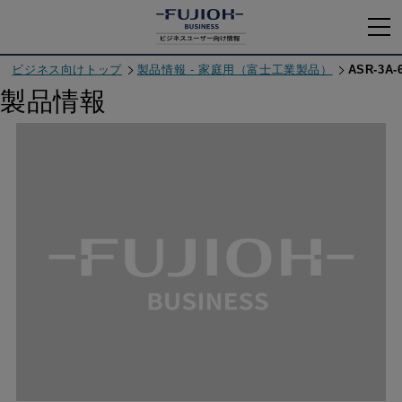
ビジネス向けトップ
製品情報 - 家庭用（富士工業製品）
ASR-3A-
製品情報