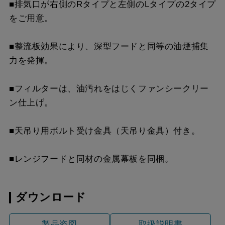
■排気口が右側のRタイプと左側のLタイプの2タイプ
YMP-NSB-515AR
¥8,470（税抜価格 ￥7,7
をご用意。
SI
■整流板効果により、深型フードと同等の油煙捕集
YMP-NSB-515AL
¥8,470（税抜価格 ￥7,7
力を発揮。
SI
YMP-NSB-515AR
¥13,310（税抜価格 ￥12
■フィルターは、油汚れをはじくファンシークリー
S4
ン仕上げ。
YMP-NSB-515AL
¥13,310（税抜価格 ￥12
■天吊り用ボルト受け金具（天吊り金具）付き。
S4
■レンジフードと同材の金属幕板を同梱。
ダウンロード
製品姿図
取扱説明書