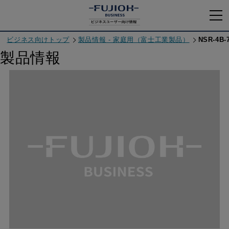
ビジネス向けトップ
製品情報 - 家庭用（富士工業製品）
NSR-4B-7
製品情報