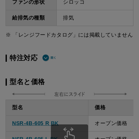
ファンの形状
シロッコ
給排気の種類
排気
※ 「レンジフードカタログ」には掲載していません
特注対応
ダクト方向上
最小寸法 400ｍｍ
型名と価格
方
ダクト方向上
最大寸法 920ｍｍ
型名
価格
方
NSR-4B-605 R BK
オープン価格
備考
点検口を設けての最小寸
法は弊社にお問い合わせ