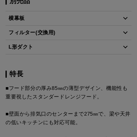
別売品
横幕板
フィルター(交換用)
YMP-NSB-515AR
¥7,150（税抜価格 ￥6,5
L形ダクト
BK
CSF16-4001
¥4,950（税抜価格 ￥4,5
YMP-NSB-515AL
¥7,150（税抜価格 ￥6,5
特長
LD-15
¥3,520（税抜価格 ￥3,2
BK
スクロールできます
■フード部分の厚み85㎜の薄型デザイン、機能性も
YMP-NSB-515AR
¥7,150（税抜価格 ￥6,5
重要視したスタンダードレンジフード。
スクロールできます
W
■壁面から排気口のセンターまで275㎜で、梁や天井
スクロールできます
YMP-NSB-515AL
¥7,150（税抜価格 ￥6,5
の低いキッチンにも対応可能。
W