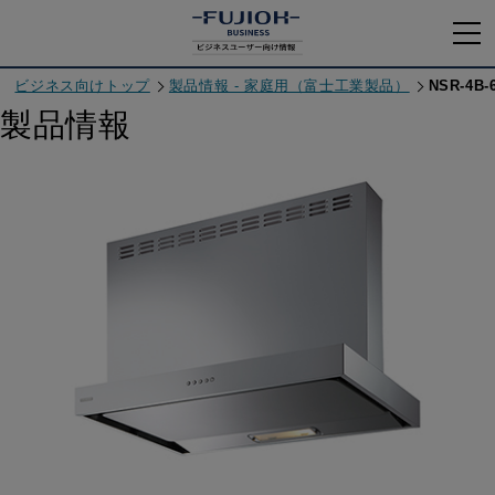
ビジネス向けトップ
製品情報 - 家庭用（富士工業製品）
NSR-4B-6
製品情報