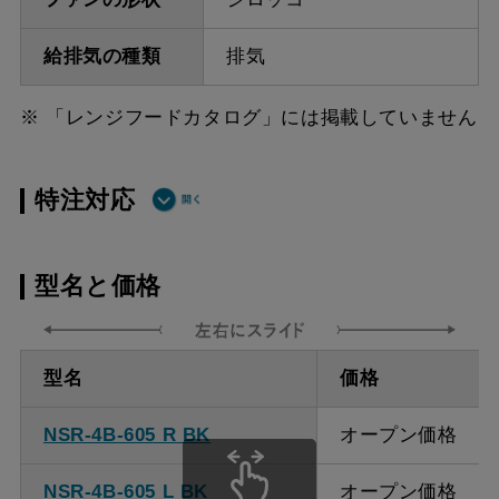
給排気の種類
排気
※ 「レンジフードカタログ」には掲載していません
特注対応
ダクト方向上
最小寸法 400ｍｍ
型名と価格
方
ダクト方向上
最大寸法 920ｍｍ
型名
価格
方
NSR-4B-605 R BK
オープン価格
備考
点検口を設けての最小寸
法は弊社にお問い合わせ
NSR-4B-605 L BK
オープン価格