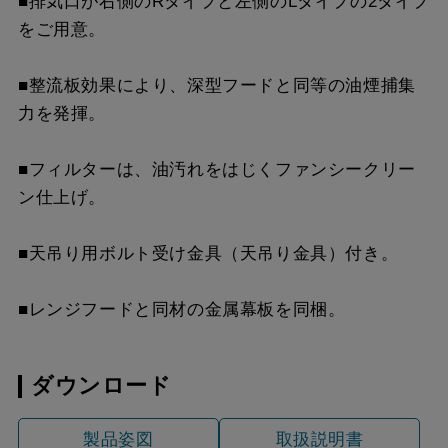
■排気口が右側のRタイプと左側のLタイプの2タイプ
YMP-NSB-515AR
¥8,470（税抜価格 ￥7,7
をご用意。
SI
■整流板効果により、深型フードと同等の油煙捕集
YMP-NSB-515AL
¥8,470（税抜価格 ￥7,7
力を発揮。
SI
YMP-NSB-515AR
¥13,310（税抜価格 ￥12
■フィルターは、油汚れをはじくファンシークリー
S4
ン仕上げ。
YMP-NSB-515AL
¥13,310（税抜価格 ￥12
■天吊り用ボルト受け金具（天吊り金具）付き。
S4
■レンジフードと同材の金属幕板を同梱。
ダウンロード
製品姿図
取扱説明書