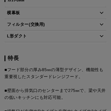
横幕板
フィルター(交換用)
YMP-NSB-515AR
¥7,150（税抜価格 ￥6,5
L形ダクト
BK
CSF16-4001
¥4,950（税抜価格 ￥4,5
YMP-NSB-515AL
¥7,150（税抜価格 ￥6,5
特長
LD-15
¥3,520（税抜価格 ￥3,2
BK
スクロールできます
■フード部分の厚み85㎜の薄型デザイン、機能性も
YMP-NSB-515AR
¥7,150（税抜価格 ￥6,5
重要視したスタンダードレンジフード。
スクロールできます
W
■壁面から排気口のセンターまで275㎜で、梁や天井
スクロールできます
YMP-NSB-515AL
¥7,150（税抜価格 ￥6,5
の低いキッチンにも対応可能。
W