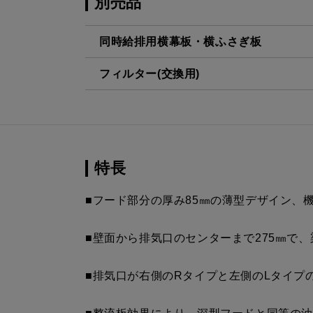
別売品
同時給排用横幕板・横ふさぎ板
フィルター(交換用)
SPB51-450R BK
¥11,550（
CSF16-4001
¥4,950（
SPB51-450L BK
¥11,550（
SPB51-450R W
¥11,550（
特長
SPB51-450L W
¥11,550（
■フード部分の厚み85㎜の薄型デザイン、
SPB51-450R SI
¥12,980（
■壁面から排気口のセンターまで275㎜で
SPB51-450L SI
¥12,980（
■排気口が右側のRタイプと左側のLタイプ
SPB51-450R S4
¥17,820（