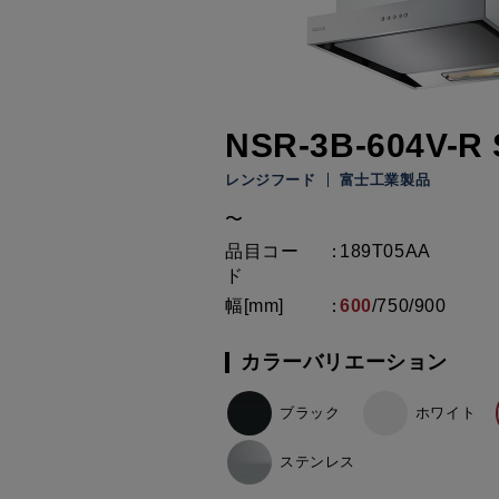
NSR-3B-604V-R 
レンジフード
富士工業製品
〜
品目コー
189T05AA
ド
幅[mm]
600
/
750
/
900
カラーバリエーション
ブラック
ホワイト
ステンレス