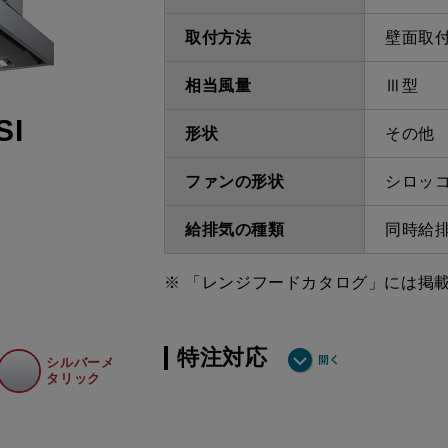
取付方法
壁面取
相当風量
Ⅲ型
SI
形状
その他
ファンの形状
シロッ
給排気の種類
同時給
※ 「レンジフードカタログ」には掲
特注対応
シルバーメ
タリック
ダクト方向上方給排
最小寸法
気