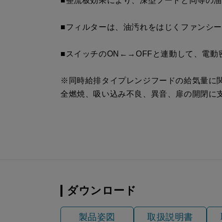
■整流板効果により、深型フードと同等の
SPB51-450L S4
¥17,820（
■フィルターは、油汚れをはじくファンシ
■スイッチのON←→OFFと連動して、電
※同時給排タイプレンジフードの給気量に
全燃焼、吸い込み不良、異音、扉の開閉に
ダウンロード
製品姿図
取扱説明書