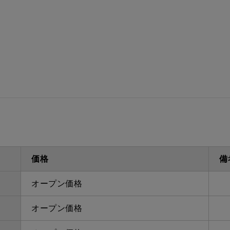
ダクト方向上方給排
最大寸法
気
備考
点検口
問い合
価格
備
オープン価格
オープン価格