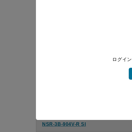
NSR-3B-754V-R SI
NSR-3B-754V-L SI
NSR-3B-754V-R S
NSR-3B-754V-L S
ログイン
NSR-3B-904V-R BK
NSR-3B-904V-L BK
NSR-3B-904V-R W
NSR-3B-904V-L W
NSR-3B-904V-R SI