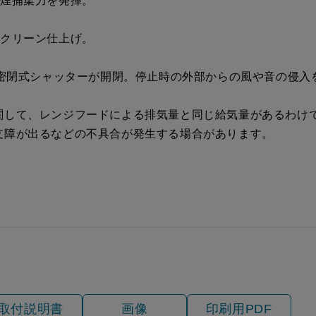
油煙捕集力を発揮。
税抜価格 ￥16,200）
ークリーン仕上げ。
動密閉式シャッターが開閉。停止時の外部からの風や音の侵入
関して、レンジフードによる排気量と同じ給気量があるわけ
支障が出るなどの不具合が発生する場合があります。
取付説明書
画像
印刷用PDF