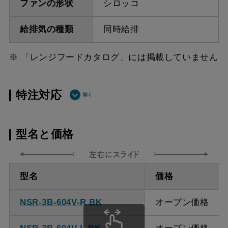
ファンの形状
シロッコ
給排気の種類
同時給排
※ 「レンジフードカタログ」には掲載していません
特注対応
ダクト方向上
最小寸法 550ｍｍ
型名と価格
方給排気
ダクト方向上
最大寸法 920ｍｍ
型名
価格
方給排気
NSR-3B-604V-R BK
オープン価格
備考
点検口を設けての最小寸
法は弊社にお問い合わせ