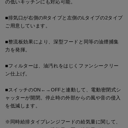
の低いキッチンにも対応可能。
SPB51-450L SI
¥12,980（税抜価格 ￥11
SPB51-450R S4
¥17,820（税抜価格 ￥16
■排気口が右側のRタイプと左側のLタイプの2タイプ
ご用意しています。
SPB51-450L S4
¥17,820（税抜価格 ￥16
■整流板効果により、深型フードと同等の油煙捕集
力を発揮。
■フィルターは、油汚れをはじくファンシークリー
ン仕上げ。
■スイッチのON←→OFFと連動して、電動密閉式シ
ャッターが開閉。停止時の外部からの風や音の侵入
を低減します。
※同時給排タイプレンジフードの給気量に関して、