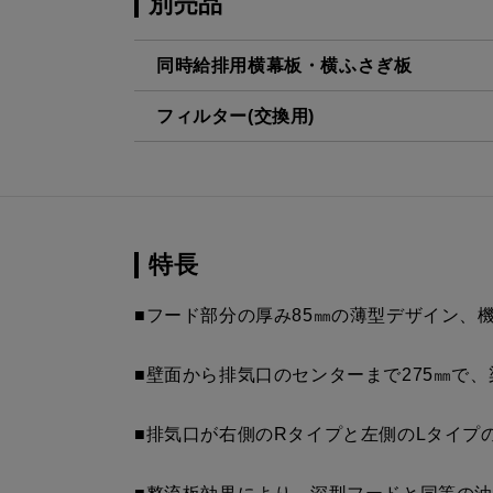
別売品
同時給排用横幕板・横ふさぎ板
フィルター(交換用)
SPB51-450R BK
¥11,550（
CSF16-4001
¥4,950（
SPB51-450L BK
¥11,550（
SPB51-450R W
¥11,550（
特長
SPB51-450L W
¥11,550（
■フード部分の厚み85㎜の薄型デザイン、
SPB51-450R SI
¥12,980（
■壁面から排気口のセンターまで275㎜で
SPB51-450L SI
¥12,980（
■排気口が右側のRタイプと左側のLタイプ
SPB51-450R S4
¥17,820（