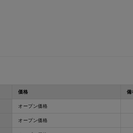
ダクト方向上方/後方
最大寸法
給排気
備考
点検口
問い合
価格
備
オープン価格
オープン価格