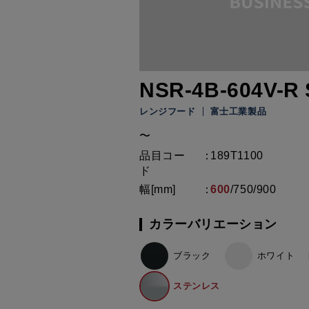
NSR-4B-604V-R 
レンジフード
富士工業製品
〜
品目コー
189T1100
ド
幅[mm]
600
/
750
/
900
カラーバリエーション
ブラック
ホワイト
ステンレス