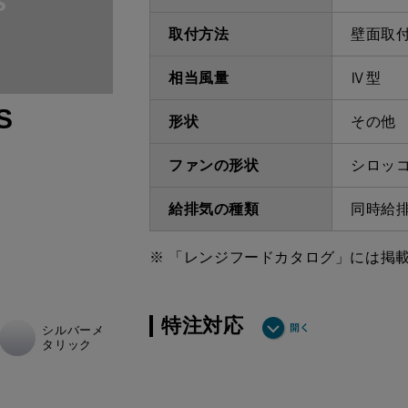
取付方法
壁面取
相当風量
Ⅳ型
S
形状
その他
ファンの形状
シロッ
給排気の種類
同時給
※ 「レンジフードカタログ」には掲
特注対応
シルバーメ
タリック
ダクト方向上方給排
最小寸法
気