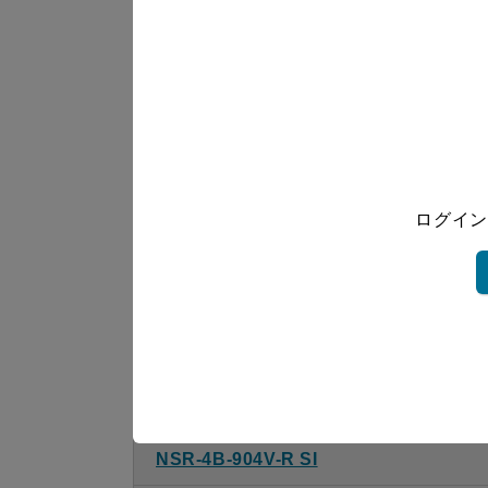
NSR-4B-754V-R SI
NSR-4B-754V-L SI
NSR-4B-754V-R S
NSR-4B-754V-L S
ログイン
NSR-4B-904V-R BK
NSR-4B-904V-L BK
NSR-4B-904V-R W
NSR-4B-904V-L W
NSR-4B-904V-R SI