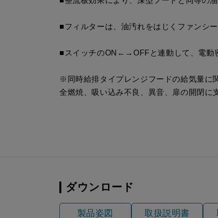
■整流板効果により、深型フードと同等の
SPB51-450L S4
¥17,820（
■フィルターは、油汚れをはじくファンシ
■スイッチのON←→OFFと連動して、電
※同時給排タイプレンジフードの給気量に
全燃焼、吸い込み不良、異音、扉の開閉に
ダウンロード
製品姿図
取扱説明書