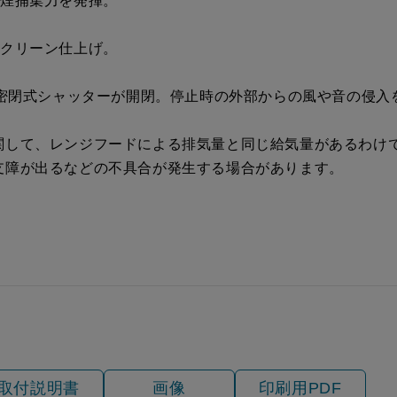
油煙捕集力を発揮。
税抜価格 ￥16,200）
ークリーン仕上げ。
動密閉式シャッターが開閉。停止時の外部からの風や音の侵入
関して、レンジフードによる排気量と同じ給気量があるわけ
支障が出るなどの不具合が発生する場合があります。
取付説明書
画像
印刷用PDF