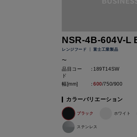
NSR-4B-604V-L 
レンジフード
富士工業製品
〜
品目コー
189T14SW
ド
幅[mm]
600
/
750
/
900
カラーバリエーション
ブラック
ホワイト
ステンレス