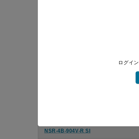
NSR-4B-754V-R SI
NSR-4B-754V-L SI
NSR-4B-754V-R S
NSR-4B-754V-L S
ログイン
NSR-4B-904V-R BK
NSR-4B-904V-L BK
NSR-4B-904V-R W
NSR-4B-904V-L W
NSR-4B-904V-R SI