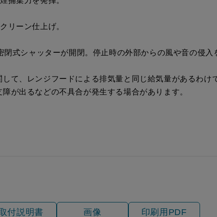
油煙捕集力を発揮。
税抜価格 ￥16,200）
ークリーン仕上げ。
動密閉式シャッターが開閉。停止時の外部からの風や音の侵入
関して、レンジフードによる排気量と同じ給気量があるわけ
支障が出るなどの不具合が発生する場合があります。
取付説明書
画像
印刷用PDF