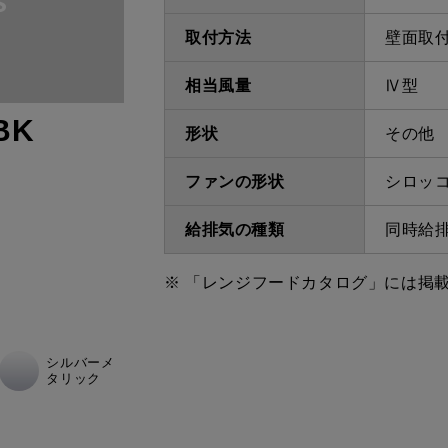
取付方法
壁面取
相当風量
Ⅳ型
BK
形状
その他
ファンの形状
シロッ
給排気の種類
同時給
※ 「レンジフードカタログ」には掲
シルバーメ
タリック