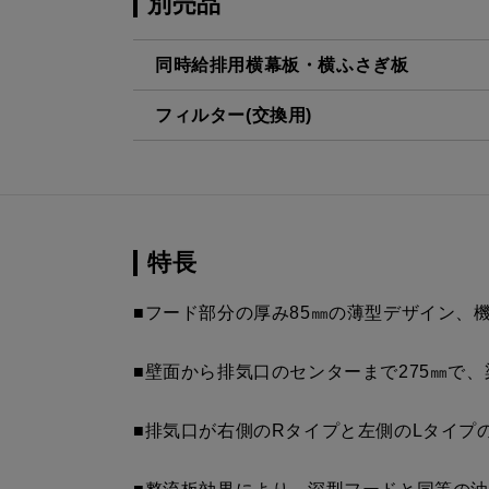
別売品
同時給排用横幕板・横ふさぎ板
フィルター(交換用)
SPB51-450R BK
¥11,550（
CSF16-4001
¥4,950（
SPB51-450L BK
¥11,550（
SPB51-450R W
¥11,550（
特長
SPB51-450L W
¥11,550（
■フード部分の厚み85㎜の薄型デザイン、
SPB51-450R SI
¥12,980（
■壁面から排気口のセンターまで275㎜で
SPB51-450L SI
¥12,980（
■排気口が右側のRタイプと左側のLタイプ
SPB51-450R S4
¥17,820（