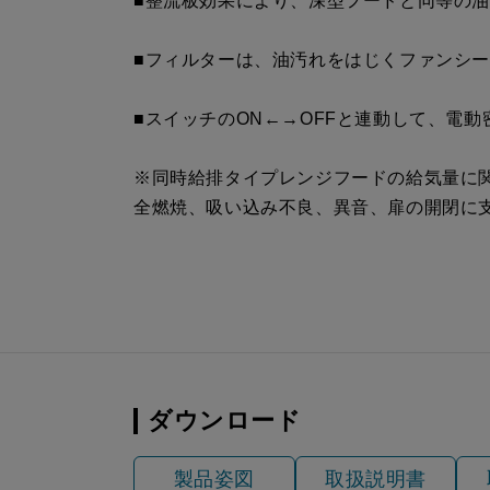
■整流板効果により、深型フードと同等の
SPB51-450L S4
¥17,820（
■フィルターは、油汚れをはじくファンシ
■スイッチのON←→OFFと連動して、電
※同時給排タイプレンジフードの給気量に
全燃焼、吸い込み不良、異音、扉の開閉に
ダウンロード
製品姿図
取扱説明書