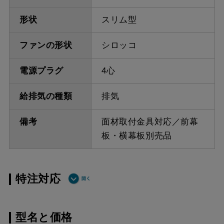
形状
スリム型
ファンの形状
シロッコ
電源プラグ
4心
給排気の種類
排気
備考
面材取付金具対応／前幕
板・横幕板別売品
特注対応
ダクト方向 上
最小寸法 335ｍｍ
型名と価格
方