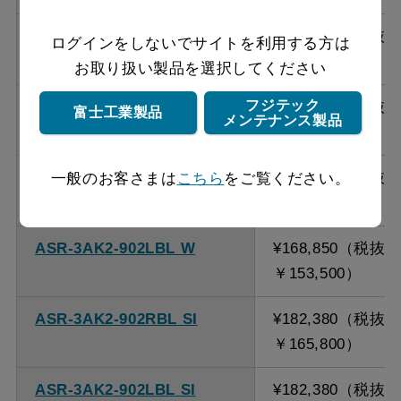
ASR-3AK2-902RBL BK
¥168,850（税抜
ログインをしないでサイトを利用する方は
￥153,500）
お取り扱い製品を選択してください
フジテック
ASR-3AK2-902LBL BK
¥168,850（税抜
富士工業製品
メンテナンス製品
￥153,500）
ASR-3AK2-902RBL W
¥168,850（税抜
一般のお客さまは
こちら
をご覧ください。
￥153,500）
ASR-3AK2-902LBL W
¥168,850（税抜
￥153,500）
ASR-3AK2-902RBL SI
¥182,380（税抜
￥165,800）
ASR-3AK2-902LBL SI
¥182,380（税抜