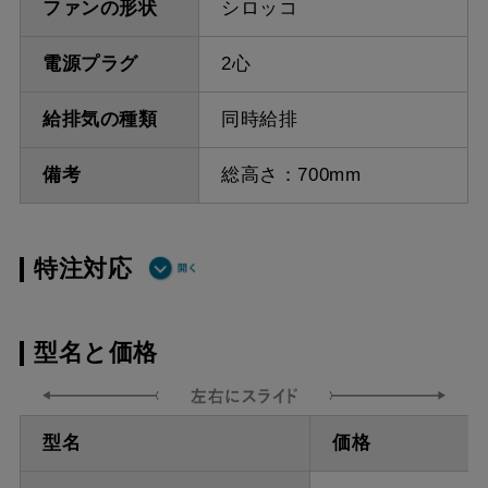
ファンの形状
シロッコ
電源プラグ
2心
給排気の種類
同時給排
備考
総高さ：700mm
特注対応
ダクト方向 上
最小寸法 550ｍｍ
型名と価格
方給排気
ダクト方向 上
最大寸法 870ｍｍ
型名
価格
方給排気