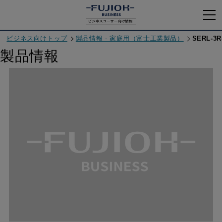
ビジネス向けトップ
製品情報 - 家庭用（富士工業製品）
SERL-3R
製品情報