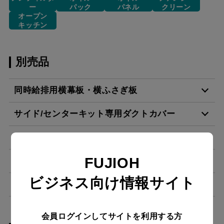
ー
パック
パネル
クリーン
オープン
キッチン
別売品
同時給排用横幕板・横ふさぎ板
サイド/センターキット専用ダクトカバー
SPB665-A325 BK
¥7,810（税抜価格 ￥7,1
リモコン
SKDC-C6070 BK
¥14,300（税抜価格 ￥13
SPB665-A325 W
¥7,810（税抜価格 ￥7,1
FUJIOH
L形ダクト
ビジネス向け情報サイト
RMC-06
¥4,840（税抜価格 ￥4,4
SKDC-C6070 W
¥14,300（税抜価格 ￥13
サイド/センターキット
SPB665-A325 SI
¥11,220（税抜価格 ￥10
スクロールできます
LD-15
¥3,520（税抜価格 ￥3,2
RMC-08
¥7,480（税抜価格 ￥6,8
SKDC-C6070 SI
¥16,830（税抜価格 ￥15
会員ログインしてサイトを利用する方
スクロールできます