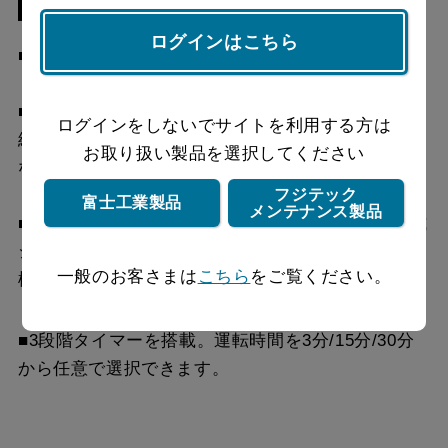
特長
SER-SK60 BK
¥63,580（税抜価格 ￥57
SKDC-C7080 BK
¥15,510（税抜価格 ￥14
ログインはこちら
スクロールできます
■BLⅢ型相当風量
SER-SK60 W
¥63,580（税抜価格 ￥57
SKDC-C7080 W
¥15,510（税抜価格 ￥14
スクロールできます
SER-SK60 SI
¥67,430（税抜価格 ￥61
■「プレミアム」シリーズ：SERL-3Rタイプに同時
SKDC-C7080 SI
¥18,040（税抜価格 ￥16
ログインをしないでサイトを利用する方は
給排ユニットを取り付けることで、同時給排仕様と
スクロールできます
お取り扱い製品を選択してください
SER-CK60 BK
¥91,520（税抜価格 ￥83
なります。
CKDC-B6070 BK
¥16,830（税抜価格 ￥15
フジテック
富士工業製品
SER-CK60 W
¥91,520（税抜価格 ￥83
メンテナンス製品
■同時給排ユニットSERVは、給気幕板・電動密閉式
CKDC-B6070 W
¥16,830（税抜価格 ￥15
シャッター付給気／排気ユニット・給気アダプタで
SER-CK60 SI
¥95,370（税抜価格 ￥86
CKDC-B6070 SI
¥19,360（税抜価格 ￥17
一般のお客さまは
こちら
をご覧ください。
構成されています。
SERV-SK60 BK
¥127,050（税抜価格
CKDC-B7080 BK
¥18,040（税抜価格 ￥16
■3段階タイマーを搭載。運転時間を3分/15分/30分
￥115,500）
から任意で選択できます。
CKDC-B7080 W
¥18,040（税抜価格 ￥16
SERV-SK60 W
¥127,050（税抜価格
￥115,500）
CKDC-B7080 SI
¥20,570（税抜価格 ￥18